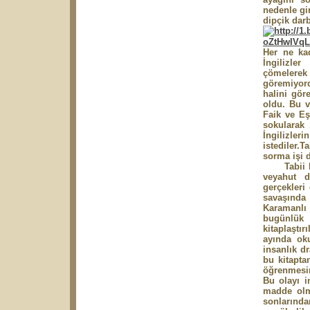
nedenle gi
dipçik dar
Her ne ka
İngilizle
çömelerek
göremiyord
halini gör
oldu.
Bu v
Faik ve Eş
sokularak 
İngilizl
istediler.T
sorma işi
Tabii bu 
veyahut du
gerçekleri
savaşında
Karamanlı 
bugünlü
kitaplaştı
ayında ok
insanlık d
bu kitaptan
öğrenmesin
Bu olayı i
madde olma
sonlarında