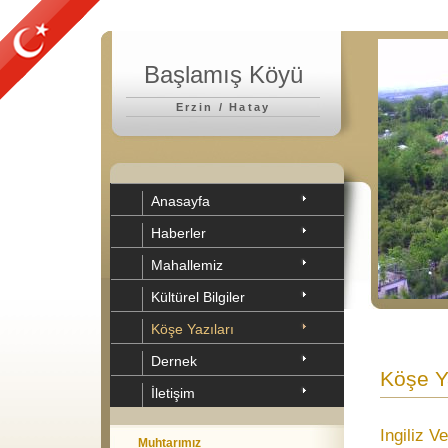
Başlamış Köyü
Erzin / Hatay
Anasayfa
Haberler
Mahallemiz
Kültürel Bilgiler
Köşe Yazıları
Dernek
Köşe Ya
İletişim
Ingiliz 
Muhtarımız