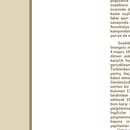
popülerli
maddenin 
üzerinde d
kadar suyla
fakat aşır
savaşında 
Avustralya
kampından 
yazıya da 
Seydibeşir
önergesi m
4 mayıs 19
dönen aske
karşılık İ
gerçekleş
Türklerden
yanlış ila
kabul etmez
Günümüzde
verilen bi
bulunan 13
tarafından
edilerek 19
bize karşı 
yargılanma
İngilizle
yargılanm
başına in
yapılanlar