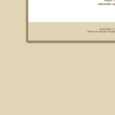
Vatan için
rahmetle a
Copyright © 2
Teknik ve Altyapı Deste