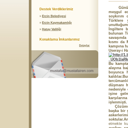
Günümüzde
Destek Verdiklerimiz
meşgul edi
soykırım 
»
Erzin Belediyesi
Türklere 
»
Erzin Kaymakamlığı
unuttuğumu
İngiltere 
»
Hatay Valiliği
bulunan Tü
savaşında 
Konaklama İmkanlarımız
kısmı da M
Detaylar
kampına h
Useray-i 
Bu kampta 
alayına ba
boyunca h
kaldılar.
tercümanlı
düşmanı ha
nedeniyle 
işine gel
karşıları
işlenmişti.
Çözümü ise
başka bir 
askerlerim
soktular.A
etmekte ku
ayağını s